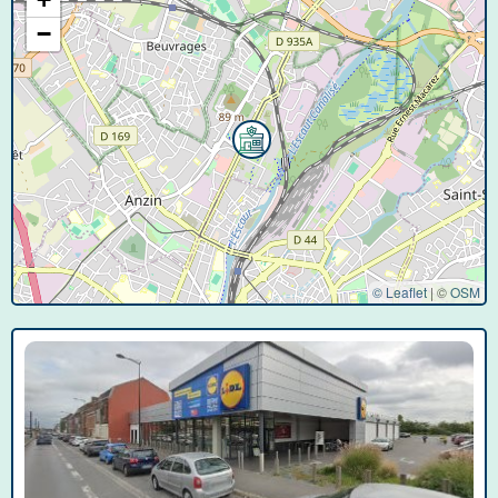
−
© Leaflet
|
©
OSM