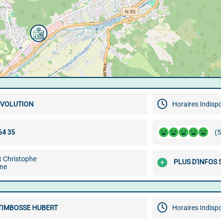
EVOLUTION
Horaires Indisp
(5
t Christophe
PLUS D'INFOS
ne
TIMBOSSE HUBERT
Horaires Indisp