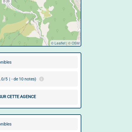
© Leaflet
|
©
OSM
onibles
.0/5
|
- de 10 notes)
 SUR CETTE AGENCE
onibles